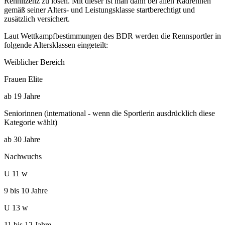
Rennlizenz zu lösen. Mit dieser ist man dann bei allen Radrennen
gemäß seiner Alters- und Leistungsklasse startberechtigt und
zusätzlich versichert.
Laut Wettkampfbestimmungen des BDR werden die Rennsportler in
folgende Altersklassen eingeteilt:
Weiblicher Bereich
Frauen Elite
ab 19 Jahre
Seniorinnen (international - wenn die Sportlerin ausdrücklich diese
Kategorie wählt)
ab 30 Jahre
Nachwuchs
U 11 w
9 bis 10 Jahre
U 13 w
11 bis 12 Jahre