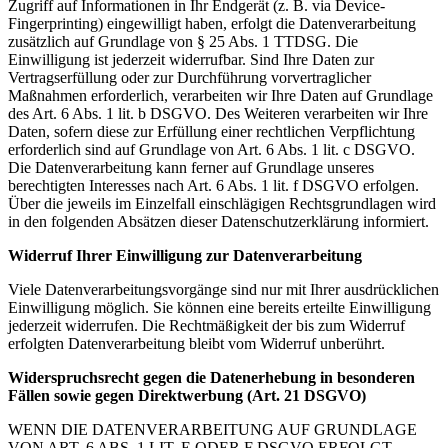
Zugriff auf Informationen in Ihr Endgerät (z. B. via Device-
Fingerprinting) eingewilligt haben, erfolgt die Datenverarbeitung
zusätzlich auf Grundlage von § 25 Abs. 1 TTDSG. Die
Einwilligung ist jederzeit widerrufbar. Sind Ihre Daten zur
Vertragserfüllung oder zur Durchführung vorvertraglicher
Maßnahmen erforderlich, verarbeiten wir Ihre Daten auf Grundlage
des Art. 6 Abs. 1 lit. b DSGVO. Des Weiteren verarbeiten wir Ihre
Daten, sofern diese zur Erfüllung einer rechtlichen Verpflichtung
erforderlich sind auf Grundlage von Art. 6 Abs. 1 lit. c DSGVO.
Die Datenverarbeitung kann ferner auf Grundlage unseres
berechtigten Interesses nach Art. 6 Abs. 1 lit. f DSGVO erfolgen.
Über die jeweils im Einzelfall einschlägigen Rechtsgrundlagen wird
in den folgenden Absätzen dieser Datenschutzerklärung informiert.
Widerruf Ihrer Einwilligung zur Datenverarbeitung
Viele Datenverarbeitungsvorgänge sind nur mit Ihrer ausdrücklichen
Einwilligung möglich. Sie können eine bereits erteilte Einwilligung
jederzeit widerrufen. Die Rechtmäßigkeit der bis zum Widerruf
erfolgten Datenverarbeitung bleibt vom Widerruf unberührt.
Widerspruchsrecht gegen die Datenerhebung in besonderen
Fällen sowie gegen Direktwerbung (Art. 21 DSGVO)
WENN DIE DATENVERARBEITUNG AUF GRUNDLAGE
VON ART. 6 ABS. 1 LIT. E ODER F DSGVO ERFOLGT,