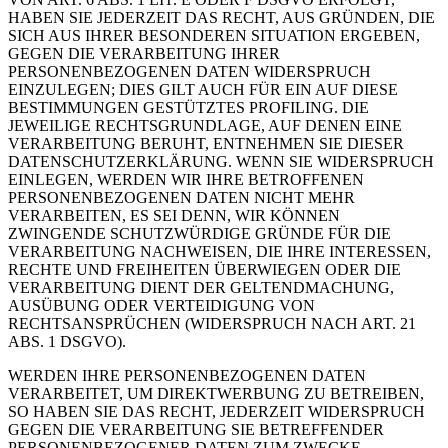
HABEN SIE JEDERZEIT DAS RECHT, AUS GRÜNDEN, DIE
SICH AUS IHRER BESONDEREN SITUATION ERGEBEN,
GEGEN DIE VERARBEITUNG IHRER
PERSONENBEZOGENEN DATEN WIDERSPRUCH
EINZULEGEN; DIES GILT AUCH FÜR EIN AUF DIESE
BESTIMMUNGEN GESTÜTZTES PROFILING. DIE
JEWEILIGE RECHTSGRUNDLAGE, AUF DENEN EINE
VERARBEITUNG BERUHT, ENTNEHMEN SIE DIESER
DATENSCHUTZERKLÄRUNG. WENN SIE WIDERSPRUCH
EINLEGEN, WERDEN WIR IHRE BETROFFENEN
PERSONENBEZOGENEN DATEN NICHT MEHR
VERARBEITEN, ES SEI DENN, WIR KÖNNEN
ZWINGENDE SCHUTZWÜRDIGE GRÜNDE FÜR DIE
VERARBEITUNG NACHWEISEN, DIE IHRE INTERESSEN,
RECHTE UND FREIHEITEN ÜBERWIEGEN ODER DIE
VERARBEITUNG DIENT DER GELTENDMACHUNG,
AUSÜBUNG ODER VERTEIDIGUNG VON
RECHTSANSPRÜCHEN (WIDERSPRUCH NACH ART. 21
ABS. 1 DSGVO).
WERDEN IHRE PERSONENBEZOGENEN DATEN
VERARBEITET, UM DIREKTWERBUNG ZU BETREIBEN,
SO HABEN SIE DAS RECHT, JEDERZEIT WIDERSPRUCH
GEGEN DIE VERARBEITUNG SIE BETREFFENDER
PERSONENBEZOGENER DATEN ZUM ZWECKE