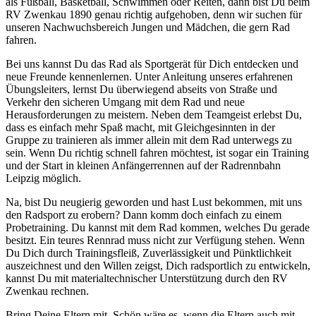
als Fußball, Basketball, Schwimmen oder Reiten, dann bist Du beim
RV Zwenkau 1890
genau richtig aufgehoben, denn wir suchen für
unseren Nachwuchsbereich Jungen und Mädchen, die gern Rad
fahren.
Bei uns kannst Du das Rad als Sportgerät für Dich entdecken und
neue Freunde kennenlernen. Unter Anleitung unseres erfahrenen
Übungsleiters, lernst Du überwiegend abseits von Straße und
Verkehr den sicheren Umgang mit dem Rad und neue
Herausforderungen zu meistern. Neben dem Teamgeist erlebst Du,
dass es einfach mehr Spaß macht, mit Gleichgesinnten in der
Gruppe zu trainieren als immer allein mit dem Rad unterwegs zu
sein. Wenn Du richtig schnell fahren möchtest, ist sogar ein Training
und der Start in kleinen Anfängerrennen auf der Radrennbahn
Leipzig möglich.
Na, bist Du neugierig geworden und hast Lust bekommen, mit uns
den Radsport zu erobern? Dann komm doch einfach zu einem
Probetraining. Du kannst mit dem Rad kommen, welches Du gerade
besitzt. Ein teures Rennrad muss nicht zur Verfügung stehen. Wenn
Du Dich durch Trainingsfleiß, Zuverlässigkeit und Pünktlichkeit
auszeichnest und den Willen zeigst, Dich radsportlich zu entwickeln,
kannst Du mit materialtechnischer Unterstützung durch den
RV
Zwenkau
rechnen.
Bring Deine Eltern mit. Schön wäre es, wenn die Eltern auch mit